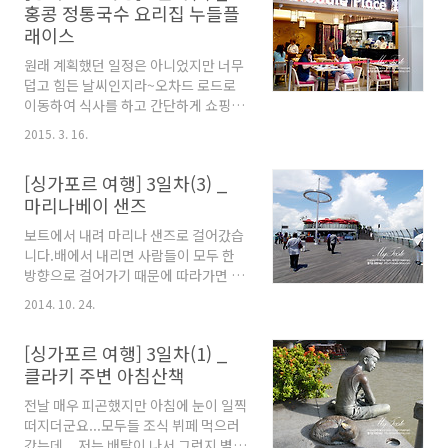
홍콩 정통국수 요리집 누들플
중이어서(현재는 공사완료되었다고
래이스
함) 성요셉성당에서 미사를 드리기로
하였습니다. 성요셉성당은 1853년에
원래 계획했던 일정은 아니었지만 너무
건축된 싱가포르 최초의 카톨릭성당인
덥고 힘든 날씨인지라~오차드 로드로
데 1912년에 재건축되었다고 합니다.
이동하여 식사를 하고 간단하게 쇼핑한
빅토리아 스트리트에 위치합니다. 미사
뒤 호텔에 돌아가기로 했습니다. 버스
시간 안내표지판이에요... 저희는 일요
2015. 3. 16.
를 타고 오차드로드로 이동했는데 내려
일 오전 10시 미사 드리러 왔답니다. 하
서 쇼핑몰 안에 있는 Noodle Place라
얀색에 하늘색 포인트 컬러로 깨끗하고
[싱가포르 여행] 3일차(3) _
는 홍콩 정통 국수집에 들어갔어요...오
성스러운 느낌을 주는 건물입니다. 지
마리나베이 샌즈
전의 강행군(?)으로 너무들 지친 터라
붕의 모양과 장식물들이 아름다운 조형
눈에 띄는 식당으로 들어가자 하여 가게
미를 보여줍니다. 성당 입구에요... 벌써
보트에서 내려 마리나 샌즈로 걸어갔습
된 곳이었답니다. 점심시간이 좀 지났
미사..
니다.배에서 내리면 사람들이 모두 한
는데도 안에 사람이 꽤 있더라구요... 입
방향으로 걸어가기 때문에 따라가면 된
구에서 월병을 팔고 있었어요... 잠시 기
답니다...멋진 다리도 건너고... 마리나
다린 뒤 자리 안내 받아 앉았습니다. 메
2014. 10. 24.
베이 샌즈 호텔에 가기 전에 복합 쇼핑
뉴판을 펼쳐보니 넓적한 쌀국수인 호펀
공간인 더샵스에요... *마리나베이 샌즈
과 에그누들 전문점인 듯 해요... 곰돌이
[싱가포르 여행] 3일차(1) _
샵스(The Shoppes at Marina Bay
는 치킨커리라이스, 저는 시푸드 호펀,
클라키 주변 아침산책
Sands®)는 국제 명품 브랜드, 신규 브
곰돌아빠는 폭립호펀을 주문했습니다.
랜드 및 새로운 컨셉 매장들이 포진한
테이블 위에 있는 양념장들이에요... 해
전날 매우 피곤했지만 아침에 눈이 일찍
싱가포르 최대의 고급 쇼핑몰 중 하나입
선장인듯 한데.....
떠지더군요...모두들 조식 뷔페 먹으러
니다. 싱가포르의 중심 업무 지구
갔는데... 저는 배탈이 나서 그런지 별로