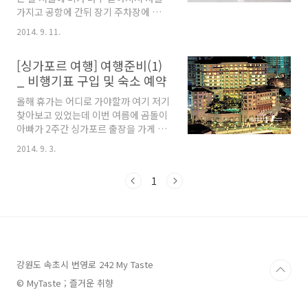
이가 없어 여행 다니다 눈에 띄는 집이
가지고 공항에 간뒤 장기 주차장에 파킹
있으면 들어가 먹으면 됩니다. 먼저 제
하기로 했답니다. 사람 수로 따지면 공
일 기본인 카야토스트 세트 메뉴를 시켰
2014. 9. 11.
항버스 비용 대비 장기 주차가 더 저렴
습니다.계란 반숙과 함께 카야쨈, 버터
하더라구요...어쨌든 우리 곰돌이도 회
가 들어간 카야토스트, 그리고 커피가
[싱가포르 여행] 여행준비(1)
사로 와서 다같이 인천공항에 간 뒤 출
나왔죠... 카야 토스트는 보시는 것처럼
_ 비행기표 구입 및 숙소 예약
국 수속을 마쳤습니다.인터넷으로 항공
바싹 구운 식빵 1쪽을 다시 한번 저며서
권을 예매했는데 출국 24시간 전에 다
아주 얇게 만듭니다. 그리고 ..
올해 휴가는 어디로 가야할까 여기 저기
시 웹체크인인나 모바일 체크인 하면 전
찾아보고 있었는데 이번 여름에 곰돌이
용창구를 이용하여 빨리 수속을 할 수
아빠가 2주간 싱가포르 출장을 가게 되
있답니다. 좀 일찍 면세점으로 들어가
셨답니다. 그래서 가운데 끼는 주말에
일단 곰돌이의 배고픔을 버거킹에서 달
2014. 9. 3.
회사 직원들과 함께 싱가포르에 가기로
래주고 약간의 쇼핑~비행기 탑승구쪽
했어요... 뭐 워크샵을 빙자한 여행이었
으로 가다가 곰돌이가 사탕에 필 꽂혔는
1
죠...ㅎㅎ 덕분에 울 곰돌이도 얹혀서 같
지 사달라고 조릅니다. 시간이 좀 남아
이 가기로 하였답니다. [항공권예매]싱
매장에서 조금 구매했어요... 각종 사탕
가포르 여행이 처음인지라 우선 비행기
이 가득한 위니비니... 보기만해도 으~
표와 호텔예약을 먼저 하는게 급선무였
단맛이 확 느껴집니다. 곰돌이가 신중
죠...비행기 표는 작년에 푸켓 갔을 때
하..
처럼 대항항공에서 인터넷으로 구매하
강원도 속초시 번영로 242 My Taste
는 제일 저렴한 표를 예매했어요...어른
의 경우 세금 및 유류할증료 모두 포함
© MyTaste ; 즐거운 취향
하여 708,800원에 예약하였습니다. 아
쉽게도 우리 곰돌이가 올해부터는 어린