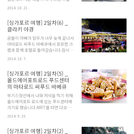
(Central Business District, CBD)
먹고 싶지 않더라구요...그래서 잠시 혼
중심부에 위치해 있어 보는 이들의 눈길
2014. 10. 21.
자 클라키 주변을 거닐어 보기로 했어
을 끄는 이 쇼핑몰은 현대적이고 개방적
요... 밤과는 너무 다른 풍경... 화려한
인 디자인이 특징으로, 마리나 베이 스
[싱가포르 여행] 2일차(6) _
조명과 젊은이들로 가득 찼던 거리는 한
카이라인의 숨막힐 듯 아름다운 경관을
클라키 야경
적하기 이를 데 없습니다. 강가를 따라
배경으로 합니다. 자연 채광이 되는 쇼
조금 걸었어요... 터널을 하나 지났는
핑 센터 내부는 전면 유리창으로 빛이..
곰돌이 아빠가 업무가 너무 늦게 끝나서
데... 양쪽으로 그래피티 같은 멋진 벽화
마타로드 씨푸드 바베큐에서 포장한 크
들이 그려져 있습니다.간간이 조깅하는
랩과 함께 호텔로 돌아갔습니다.잠시
사람들과 일찍 워킹투어를 나선 관광객
휴식을 취한 뒤, 호텔앞 클라키에 가볍
들이 지나 갑니다. 강을 바라보고 있는
2014. 10. 7.
게 한 잔 하러 나갔어요...낮에 너무들
소년과 강아지 동상... 강아지 넘 귀엽네
지쳤는지 호텔에서 계속 쉬겠다는 일행
요... 소년은 누굴 기다리는지...ㅋ 낯선
[싱가포르 여행] 2일차(5) _
은 놔두고 곰돌아빠와 회사 팀장님과 저
길은 혼자서 걸어가다 보니... 대학시절
올드에어포트로드 푸드센터
와 셋이 나갔답니다.곰돌이는 호텔에서
배낭여행 갔던 기분이 드는 거 있죠...혼
의 마타로드 씨푸드 바베큐
뒹굴뒹굴... 강 건너의 클라키가 각종 조
자 사진도 찍고 구경도 하고... ..
명으로 아름답게 펼쳐져 있습니다. 강
부기스정선에서 나와 저녁을 먹기 위해
건너 편으로 가기 위해 다리를 건너는
올드에어포트 로드에 있는 푸드센터에
중... 가로등에 예쁘고 멋진 우산들이 하
가기로 했습니다.MRT를 타면 다코타
나씩 씌워져 있어요. 다리의 난간에는
역에서 내리면 되는데 마침 푸드센터 앞
젊은 연인들이 빼곡히 앉아서 다들 맥주
2014. 9. 25.
까지 가는 버스가 있기에 버스를 이용하
한병씩 들고 있더군요... 클라키의 술값
기로 했어요...좀 먼 거리이긴 한데 친구
이 워낙 비싸서 주머니 가벼운 연인들은
[싱가포르 여행] 2일차(2) _
가 여기에서 파는 칠리크랩을 꼭 먹어야
이렇게 난간에 걸터 앉아 술을 마신답니