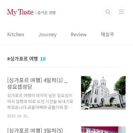
본문 바로가기
Kitchen
Journey
Review
매실주
싱가포르 여행
10
[싱가포르 여행] 4일차(1) _
성요셉성당
싱가포르 여행의 마지막 날은 일요일이
어서 일행과 따로 오전 시간을 보내기로
하였습니다.곰돌아빠와 곰돌이와 함께
성당에서 미사 드리고 점심때 쯤 리틀
2015. 10. 21.
인디아에서 다시 만나기로 했어요...싱
가포르에 있는 성당을 검색해보니 세인
[싱가포르 여행] 3일차(5) _
트앤드류 성당이 가장 큰 성당인데 공사