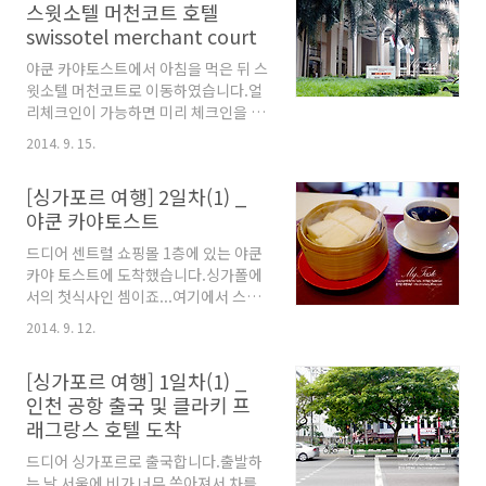
스윗소텔 머천코트 호텔
한다고 신신당부해서 30분 넘게 버스를
다. 강을 건너자 비행접시 같은 거대한
swissotel merchant court
타고 올드 에어포트 로드의 Blk 39번
파라솔이 오색 조명을 ..
정류장에서 내렸습니다...정류장에서
야쿤 카야토스트에서 아침을 먹은 뒤 스
버스 가는 방향으로 조금만 걸어가면 올
윗소텔 머천코트로 이동하였습니다.얼
드에어포트 푸드센터가 있습니다. 푸드
리체크인이 가능하면 미리 체크인을 하
센터의 외양도 그렇고... 냉방도 안되는
고 안되면 짐맡긴 뒤 이후 일정을 진행
허름하고 서민적인 모습에 뜻밖이기는
2014. 9. 15.
하려구요...이미 체크인한 일행과 같은
하였지만 웬지 맛있을 것 같은 기대감은
층으로 방을 달라고 했더니 같은 층은
들더라구요... 보기에는 이래도 2014년
[싱가포르 여행] 2일차(1) _
얼리 체크인이 불가능하다고 해서 그냥
으뜸시설상을 수상했으며 위생상태도
야쿤 카야토스트
짐 맡겨놓고 오후에 같은 9층으로 체크
철저하게 관리 한다고 합니다.이렇게
인 하기로 하였습니다. 스윗소텔 머천
오픈되어 있는 로컬 푸드 센..
드디어 센트럴 쇼핑몰 1층에 있는 야쿤
코트는 위치적으로 클라키에 바로 근접
카야 토스트에 도착했습니다.싱가폴에
해 있고 시내 중심지와 가까우며 교통편
서의 첫식사인 셈이죠...여기에서 스웻
이 좋아 편리성으로 보면 최상의 위치에
소텔에 숙박한 일행과 만나 아침식사를
있는 호텔이에요...클라키 MRT(지하
2014. 9. 12.
하였습니다. [야쿤 카야 토스트]카야 토
철)과 바로 연계되어 있고 버스정류장
스트는 싱가포르인들이 좋아하는 아침
하고도 가깝거든요... [스윗소텔 머천코
[싱가포르 여행] 1일차(1) _
식사라고 합니다. 달콤한 밀크티인 테
트 호텔 swissotel merchant court]
인천 공항 출국 및 클라키 프
타릭이나 연유와 프림 듬뿍 들어간 커피
스윗소텔은 세계 여러나라에 호텔이 있
래그랑스 호텔 도착
와 함께 먹는데 1940년대 부터 시작한
는 체인 호텔인데 아직 우리나라에는 없
야쿤 카야 토스트가 제일 유명한 카야토
네요...싱가포르에는 스윗..
드디어 싱가포르로 출국합니다.출발하
스트 집이에요...체인점들이 많고 맛차
는 날 서울에 비가 너무 쏟아져서 차를