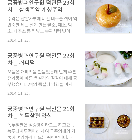
궁중병과연구원 떡전문 23회
앙금을 잘 볶는 중이에요... 볶는 정도를
은 뒤 쳐서 만드는 고급 인절미를 의미
차 _ 삼색주악 개성주악
잘 조절하는 것이 노하우~ 2인 1조가
하고 경단은 익반죽하여 삶아 만드는 떡
되어 한 명은 떡을 떼어 내고 한명을 팥
을 의미한답니다. 종민샘께서 기계 설
주악은 찹쌀가루에 다진 대추를 섞어 익
고물을 묻혀 구름떡 틀에 잘 넣어 줍니
치 중이세요... 여기서 끊임없이 떡이 만
반죽한 뒤... 달게 만든 팥소, 깨소, 밤
다. 떡을 넣을 때 편편하게 펴서 반씩 겹
들..
소, 대추소 등을 넣고 송편처럼 빚어 기
치게 하여 얹습니다. 구름모양이 이렇
름에 지진 웃기떡입니다. 반죽에 색을
게 잡혀지는 거죠... 다음은 팥앙금떡 만
2014. 11. 28.
넣어 색주악을 만들기도 하고 대추 이외
드는 중....팥앙금떡은 쌀가루에 팥앙금
에도 석이, 은행, 승검초, 감태 등을 섞
가루를 섞어 떡을 찐 뒤 팥앙금가루를
궁중병과연구원 떡전문 22회
기도 한답니다.개성주악은 다른 주악에
체로 쳐서 얹어 준답니다. 마치 코코아
차 _ 개피떡
비해 막걸리로 반죽하는 특징이 있으며
케이크 같네요... 선생님들께서 만드신
개성에서는 약과, 모약과, 우메기 등과
구름떡과 팥앙금떡....*하기 사진들은
오늘은 개피떡을 만들었는데 먼저 수분
함께 폐백이나 이바지 음식으로 쓰인다
궁중병과연구..
첨가량에 따른 백설기의 질감에 대해 공
고 하네요... 넓적 동그랗고 가운데가 움
부했습니다.떡의 품질에 영향을 미치는
푹 들어간 개성주악 만들기 시범을 보이
요소에는 쌀의종류, 제분방법, 찌는 시
시고 계십니다.. 반죽을 만들어 가운데
2014. 11. 26.
간, 첨가물, 불리는 시간, 수분량 등 여
구멍을 뚫은 뒤 튀기면 이런 모양이 되
러가지 요소가 있는데 그 중 수분의 함
죠... 만져서 겉의 단단한 정도를 한번
궁중병과연구원 떡전문 21회
량에 따라 떡의 질감이 어떻게 달라지는
보라고 주신 샘플 개성주악입니다. 우
차 _ 녹두찰편 약식
지 보여 주셨답니다. 아래 사진은 A- 수
리조 주악 반죽 중... 삼색주악을 튀기고
분 10%. B- 수분20%, C- 수분30%의
있습니다... 개성주악을 튀기는 중... 계
녹두찰편은 점증병이라고도 하고요...
함량으로 만든 백설기에요...일단 육안
속 뒤집..
녹두차시루떡이라 하여 궁중의궤의 기
으로 봐도 A와 C의 표면 거칠기가 많이
록에 여러차례 나오는 떡이랍니다. 옛