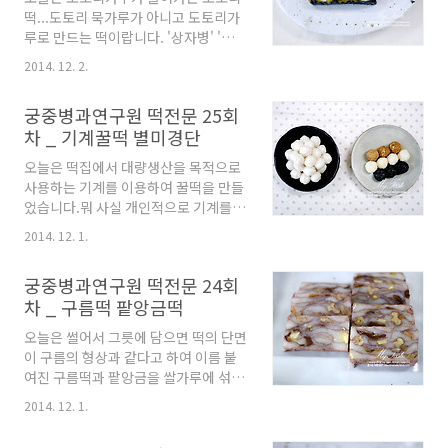
지 먹었다고 하니까요... 그래서 먼 길
떡...도토리 묵가루가 아니고 도토리가
떠날 때 선물하는 떡이기도 했다네요...
루로 만드는 떡이랍니다. '상자병' '상실
노티떡, 노치떡이라고도 합니다. 오늘
병'이라고 했구요... 이 또한 첨보는 떡
오신 외부강사 선생님... 병과원 정길자
2014. 12. 2.
인지라 신기했죠... ㅎㅎ 도토리는 동의
선생님 제자라고 하십니다. 우리 조에
보감이나 본초강목 등에 저칼로리여서
서 놋티떡을 지지는 중이에요... 은근 어
궁중병과연구원 떡전문 25회
비만체질개선에 도움이 되는 식품이라
렵네요...ㅠㅠ 선생님들께서 만드신 감
차 _ 기계꿀떡 별미경단
고 하는데 우리의 종민샘께서는 떡으로
자떡과 놋티떡...*하기 사진들은 궁중병
만들면 떡이 칼로리가 높기 때문에 회의
과연구원의 선생님들 작품을 촬영한 것
오늘은 떡집에서 대량생산을 목적으로
적이시랍니다...ㅋㅋㅋ 뭐 어쨌든... 도
이기 때문에 무단도용하시면..
사용하는 기계를 이용하여 꿀떡을 만들
토리 가루는 천연 방부제로도 이용되 왔
었습니다.뭐 사실 개인적으로 기계를
고 묵가루는 상온에서 유효기간이 없을
구매할 일은 없으니 이번 수업이 유일하
정도로 보관 가능하다고 합니다.도토리
2014. 12. 1.
게 기계로 대량 만들어보는 시간이었
말고 상수리라고 도토리 사촌쯤 되는 것
죠... 그리고 대추다진 것과 흑임자 볶은
도 있는데... 구분방법은 도토리는 길쭉
궁중병과연구원 떡전문 24회
것, 카스테라고물을 묻혀 만드는 별미
한 타원형이고 상수리는 동그란 모양으
차 _ 구름떡 팥앙금떡
경단을 배웠습니다.별미경단은 인절미
로 구분할 수 있답니다. 상수리가 도토
를 이용한 경단인데 여름철에는 더 달
리보다 탄닌성분이 많이 더 떫은 맛이
오늘은 썰어서 그릇에 담으면 떡의 단면
게, 겨울철에는 덜 달게 하여 먹는 떡으
난데요... 병과원에 있는 도토리..
이 구름의 형상과 같다고 하여 이름 붙
로 경단의 속은 개피떡 속을 이용하기도
여진 구름떡과 팥앙금을 쌀가루에 섞어
합니다. 다른 경단에 비해 속을 꽉 채웠
만드는 팥앙금떡을 배웠습니다. 찹쌀을
다고 해서 알찬경단이라고 이름 붙이기
2014. 12. 1.
앉힐 때는 주먹쥐어 앉혀 준답니다... 팥
도 하였답니다. 떡 중에 단자와 경단이
앙고물을 만들기 위해 후라이팬에서 팥
있는데 그 차이는 단자의 경우 떡을 삶