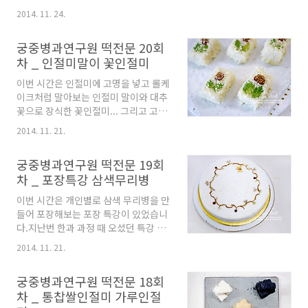
차이 납니다. A- 수분 10% 함유...떡이
음식책의 여러 곳에 만드는 법이 나와
매우 거칠었어요... 수분함량이 적으면
2014. 11. 24.
있는데 특히 "시의전서"에는 거피한 통
시간이 지난 뒤 먹을 때 입안에서 확 풀
녹두로 고물을 한다고도 기록되어 있답
어진답니다. B- 수분함량 20% 함유...
궁중병과연구원 떡전문 20회
니다. 약식은 집에서 많이 해먹는 음식
다들 이게 가장 맛있다고 느꼈다고 대답
차 _ 인절미말이 꽃인절미
인데 참쌀밥에 꿀, 참기름, 간장으로 간
했답니다... A보다 표면이 곱고 식감이
을 하여 밤, 대추, 등을 섞어서 쪄낸 단
부드러워요.. C- 수분함량 30..
이번 시간은 인절미에 고명을 넣고 롤케
맛이 나는 밥으로 약밥이라고도 합니
이크처럼 말아보는 인절미 말이와 대추
다. 농가월령가에 따르면 신라때부터
꽃으로 장식한 꽃인절미... 그리고 고물
내려온 음식이라고 하네요... 또 "삼국
없이 만드는 호박인절미와 현미 인절미
유사"의 기록에 의하면 신라 소지왕 때
2014. 11. 21.
를 만들었습니다. 고물 없이 만드는 인
왕의 생명을 구해 준 까마귀에게 보은하
절미는 얼려 놓았다가 아침식사 대용으
기 위하여 만든 음식에서 유래되었다는
궁중병과연구원 떡전문 19회
로도 많이 이용한답니다. 인절미말이를
이야기도 있습니다. 오늘 약식과 녹두
차 _ 포장특강 삼색무리병
위해 비닐에 사이즈를 정해서 밀대로 떡
찰편을 만들 부재료들 입니다. 녹두찰
을 밀어 주고 있습니다. 속을 넣고 이대
편은 가장자리 장식이 되도록 부재료를
이번 시간은 개인별로 삼색 무리병을 만
로 말면 인절미 말이가 되는 거죠... 이
아래와 같이 앉힌답니다. 찹쌀가루를
들어 포장해보는 포장 특강이 있었습니
건 인절미에 견과류 넣고 반죽하는 거에
잘 펴..
다.지난번 한과 과정 때 오셨던 특강 선
요... 인절미 말이를 위해 만든 대추 견
생님들께서 오셨구요... 내용은 그때와
과류 속... 현미 인절미 반죽 중입니다.
2014. 11. 21.
비슷했답니다. 개인별로 삼색무리병을
우리조에서 만든 꽃인절미에요... 뭐 그
만드니 장식 모양도 가지가지 입니다.
럭저럭 나쁘지는 않아요...ㅋㅋ 그치만
궁중병과연구원 떡전문 18회
이건 제가 만든 삼색 무리병... 선생님꺼
떡의 사이즈가 일정하지 않은 것이 아쉽
차 _ 통찹쌀인절미 가루인절
안따라하고 걍 꽃무늬로 만들었어요...
습니다. 선생님들께서 만드신 이절미