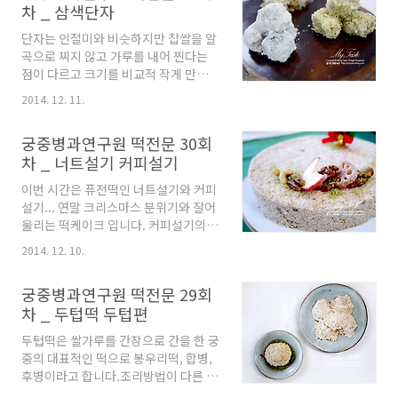
차 _ 삼색단자
으로 팔리고 있습니다만... 사실은 규합
총서에 나오는 떡으로 백복령, 마, 검인
단자는 인절미와 비슷하지만 찹쌀을 알
(가시연의 열매), 연자육 가루를 넣어
곡으로 찌지 않고 가루를 내어 찐다는
만든 떡을 말한답니다. 위아래에 거피
점이 다르고 크기를 비교적 작게 만듭니
팥 고물을 묻혀 만드는 떡으로 약간 한
다. 만드는 법은 찹쌀가루에 부재료를
약재 냄새가 나지만 맛있는 떡이에요...
2014. 12. 11.
섞어서 꽈리가 일도록 치대고 잘게 끊어
흑미영양편은 제가 병과원 첫수업을 들
고물을 묻히는데 섞이는 부재료에 따라
을때 선생님들께서 준비해주신 떡이었
궁중병과연구원 떡전문 30회
쑥구리, 석이, 대추, 은행, 곶감, 밤, 유
는데 정말 맛있었던 기억이 납니다.마
차 _ 너트설기 커피설기
자, 감 단자 등으로 그 종류가 다양해진
지막 수업에 그 떡을 배우게 되니 처음
답니다. 지지는 떡이 아닌데도 웃기 떡
과 마지막을 흑미영양편으로 마무리 하
이번 시간은 퓨전떡인 너트설기와 커피
으로 많이 사용했어요... 대추와 밤 채에
네요...ㅋㅋ 거피팥 고물을 만드는
설기... 연말 크리스마스 분위기와 잘어
요... 아주 곱게 만들려면 밤같은 경우
중.....
울리는 떡케이크 입니다. 커피설기의
채칼로 슬라이스한 다음 채를 썹니다.
물주기를 하고 있는 중이에요... 찜기에
선생님들께서 만드신 삼색단자... 대추
2014. 12. 10.
편편히 잘 앉혀 주고... 설기 위에 얹을
단자 석이단자 쑥구리단자 입니다.*하
호두정과도 만들었습니다. 완성된 커피
기 사진들은 궁중병과연구원의 선생님
궁중병과연구원 떡전문 29회
설기... 완성된 너트설기... 선생님께서
들 작품을 촬영한 것이기 때문에 무단도
차 _ 두텁떡 두텁편
만드신 커피설기에요... 아몬드 슬라이
용하시면 안됩니다. 대추단자... 쑥구리
스와 호두 정과로 이렇게 장식하셨네
단자... 잣가루를 묻힌 석이단자... 고급
두텁떡은 쌀가루를 간장으로 간을 한 궁
요...크리스마스 분위기 나죠...??*하기
스러고 맛있습니다..
중의 대표적인 떡으로 봉우리떡, 합병,
사진들은 궁중병과연구원의 선생님들
후병이라고 합니다.조리방법이 다른 떡
작품을 촬영한 것이기 때문에 무단도용
에 비해 어렵고 맛이 좋아 떡중에 최고