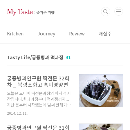
본문 바로가기
Kitchen
Journey
Review
매실주
Tasty Life/궁중병과 떡과정
31
궁중병과연구원 떡전문 32회
차 _ 복령조화고 흑미영양편
오늘은 드디어 떡전문과정의 마지막 시
간입니다.한과과정부터 떡과정까지...
지난 봄부터 시작했는데 벌써 한해가 다
가는 12월이에요... 마지막 떡수업은 한
2014. 12. 11.
약재가 들어가는 복령조화고와 흑미영
양편입니다. 복령조화고는 요새 엉뚱하
궁중병과연구원 떡전문 31회
게도 강장제 이름으로 둔갑하여 엽기적