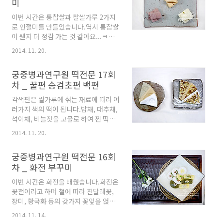
미
송화가루, 흑임자가루, 백편에 잣가루
말이...완두앙금과 팥앙금을 나눠 넣어
를 넣어 만드는 고급스러운 떡이랍니
양옆으로 마는 신공(..
이번 시간은 통찹쌀과 찰쌀가루 2가지
다. 다음은 선생님 작품~*하기 사진들
로 인절미를 만들었습니다.역시 통찹쌀
은 궁중병과연구원의 선생님들 작품을
이 웬지 더 정감 가는 것 같아요...ㅋㅋ
촬영한 것이기 때문에 무단도용하시면
ㅋ 푸른콩고물과 노란콩고물... 거피팥
안됩니다. 잠자리가 너무 귀엽죠... 대추
2014. 11. 20.
고물과 팥앙금고물이에요... 쪄진 쌀을
도 칼같이 자르셨네요... 포장 선생님께
펀칭기로 돌려 모양을 잡기 위해 기름
서 가져오신 포장들... 한지와 보자기,
궁중병과연구원 떡전문 17회
바른 비닐에 쏟아 성형하는 중입니다.
노리개 등을 사용하여 고풍스럽게 포장
차 _ 꿀편 승검초편 백편
인절미반죽을 통째로 모양 잡아 좀 식으
합니다.선물할 때 이렇게 해주면 너무
면... 잘라서 준비한 5가지 고물을 묻혀
좋아할 것 같아요...
각색편은 쌀가루에 섞는 재료에 따라 여
5색인절미를 만듭니다. 팥앙금고물, 거
러가지 색의 떡이 됩니다.밤채, 대추채,
피팥고물, 노란콩고물, 푸른콩고물, 흑
석이채, 비늘잣을 고물로 하여 찐 떡으
임자고물의 인절미입니다.*하기 사진
로 켜를 두껍게 하지 않고 고물을 한쪽
들은 궁중병과연구원의 선생님들 작품
2014. 11. 20.
에만 얹어서 찌는 공이 많이 가는 떡이
을 촬영한 것이기 때문에 무단도용하시
랍니다.한 찜통에 같이 찔 경우에는 떡
면 안됩니다. 떡이 말랑말랑 하니 맛있
궁중병과연구원 떡전문 16회
과 떡 사이에 기름종이를 놓고 찌면 각
어요... 그리고 고물의 맛이 너무 강하거
차 _ 화전 부꾸미
각의 편을 한꺼번에 찔 수 있습니다. 먼
나 달지 않아 제입맛에는 맞는 것 같습
저 떡에 올라갈 고명준비에요...밤을 얇
니다. 같은 찹쌀을 가지고 같은 고물을
이번 시간은 화전을 배웠습니다.화전은
게 채썰고, 대추도 포를 떠서 곱게 채썹
묻혔는데 하나는 가루로 만들고 하..
꽃전이라고 하며 철에 따라 진달래꽃,
니다.석이버섯은 뜨거운 물에 불려 깨
장미, 황국화 등의 갖가지 꽃잎을 얹어
끗이 손질한 다음 돌돌말아 곱게 채썰구
서 계절의 정취를 즐기는 떡입니다.찹
요... 잣은 반으로 갈라 비늘잣을 만듭니
2014. 11. 14.