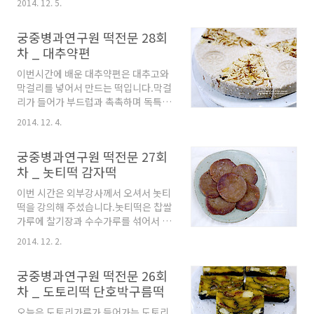
하시면 안됩니다. 이건 너트설기에요...
2014. 12. 5.
의 떡으로 친답니다. 이번 시간에 배운
사과건정과와 연근정과, 호두 정과 등
것은 봉우리 모양으로 만드는 두텁떡과
으로 멋지게 장식하셨답니다. 케이크
궁중병과연구원 떡전문 28회
한판으로 만드는 두텁편이에요...들어
장식이 예뻐서 맘에 드네요... ^^ 커피
차 _ 대추약편
가는 재료들입니다. 두텁떡 고물인 거
설기는 커피향이 그윽하게 도는 떡케이
피팥고물을 만드는 중이에요... 적당한
크였구요... 너트설기는 고소하고 카스
이번시간에 배운 대추약편은 대추고와
촉촉함을 유지하는게 포인트랍니다. 우
테라 같은 맛이었답니다.올..
막걸리를 넣어서 만드는 떡입니다.막걸
리조에서 만든 두텁편... 선생님께서 바
리가 들어가 부드럽과 촉촉하며 독특한
로 만든 두텁떡을 수저로 떠서 비닐포장
향이 있는 맛이에요... 고명으로 밤채와
에 넣고 계시는데 두텁떡은 빨리 굳기
2014. 12. 4.
대추채, 석이채 등을 준비합니다. 다 쪄
때문에 식히지 말고 비닐포장에 바로 넣
진 떡을 뒤집어 꺼내 줍니다. 그리고 접
으라고 하시네요... 두텁편...*하기 사진
궁중병과연구원 떡전문 27회
시를 대고 다시 한 번 뒤집으면 이렇게
들은 궁중병과연구원의 선생님들 작품
차 _ 놋티떡 감자떡
앞면이 위로 올라와요,., 반은 고명을 얹
을 촬영한 것이기 때문에 무단도용하시
고 반은 떡살을 찍어 엇갈려 놓으면 예
면 안됩니다. 두텁떡... 유자가 들어가서
이번 시간은 외부강사께서 오셔서 놋티
쁩니다.*하기 사진들은 궁중병과연구
상큼하고 맛이 고급스러운 떡입니다.
떡을 강의해 주셨습니다.놋티떡은 찹쌀
원의 선생님들 작품을 촬영한 것이기 때
가루에 찰기장과 수수가루를 섞어서 익
문에 무단도용하시면 안됩니다. 선물로
반축한 뒤 엿기를을 넣고 삭혀서 기름에
드려도 손색없는 고급스러운 떡케이크
2014. 12. 2.
지지는 떡이에요... 평안도 지방의 유명
에요...
한 향토떡인데 사기항아리에 설탕이나
궁중병과연구원 떡전문 26회
꿀을 뿌려 차곡차곡 담아 저장해 두었다
차 _ 도토리떡 단호박구름떡
먹을 수 있는 굳지 않는 떡이랍니다. 추
석때 쯤 만들어 두었다가 다음해 구정까
오늘은 도토리가루가 들어가는 도토리