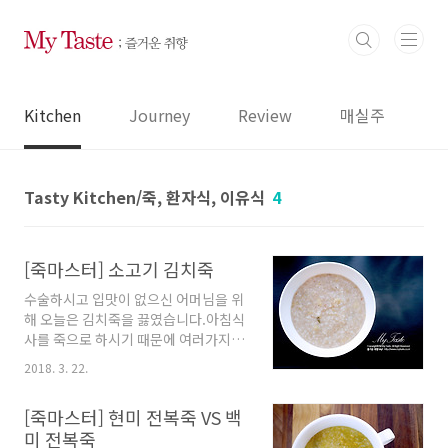
본문 바로가기
Kitchen
Journey
Review
매실주
Tasty Kitchen/죽, 환자식, 이유식
4
[죽마스터] 소고기 김치죽
수술하시고 입맛이 없으신 어머님을 위
해 오늘은 김치죽을 끓였습니다.아침식
사를 죽으로 하시기 때문에 여러가지 재
료를 사용해서 영양이 부족하지 않도록
2018. 3. 22.
하고 있답니다.김장김치가 적당하게 잘
익어서 이것만 넣어도 맛있지만 소고기
[죽마스터] 현미 전복죽 VS 백
를 같이 넣어 단백질을 보충했습니다.
미 전복죽
[재료] *계량은 죽마스터에 들어있는