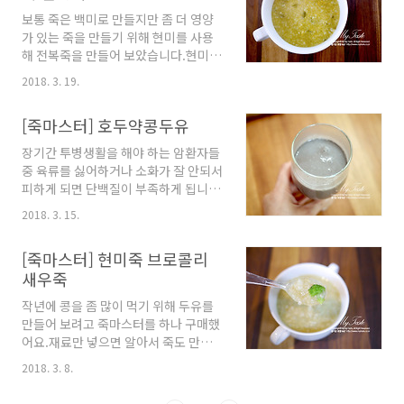
쌀 60g 기준의 작은 컵입니다.쌀 2Cup
보통 죽은 백미로 만들지만 좀 더 영양
찹쌀 1/2 Cup잘게 썰은 김치 2Cup소
가 있는 죽을 만들기 위해 현미를 사용
고기 갈은 것 1Cup (80g)육수
해 전복죽을 만들어 보았습니다.현미죽
1000ml 먼저 육수를 만들어 둡니다.저
은 백미죽처럼 잘 퍼지지 않기 때문에
는 다시마, 멸치한줌, 새우머리 등을 물
2018. 3. 19.
죽을 만들기 전에 충분히 불려 주어야
1500ml 넣고 끓여 주는데 재료는 냉장
하고 죽마스터로 완료된 이후에도 좀 더
고에 있는 자투리 채소를 이용하시면 되
[죽마스터] 호두약콩두유
끓여 완전히 퍼지게 해주어야 하는 수고
요.센불로 끓어오르면 중불로 줄여 육
로움이 좀 있죠....어머님께 보내드릴 전
장기간 투병생활을 해야 하는 암환자들
수가 2/3정도로 줄어들도록 뭉근하게
복죽은 현미로 만들고, 식구들 먹을 전
중 육류를 싫어하거나 소화가 잘 안되서
끓여 주시면 됩니다.거름보에 깨끗이
복죽은 전복 내장을 넣어 백미로도 만들
피하게 되면 단백질이 부족하게 됩니
걸러 1000ml 육수를..
어 보았답니다.먼저 현미 전복죽이에
다.그래서 다른 식품을 통해 단백질을
2018. 3. 15.
요. [재료] *계량은 죽마스터에 들어있
보충해 줘야 하는데 두부나 두유, 청국
는 쌀 60g 기준의 작은 컵입니다.전복
장 같은 음식들을 먹어주면 좋겠죠.환
대자 2개현미쌀 + 현미찹쌀 3컵
[죽마스터] 현미죽 브로콜리
자들 뿐만 아니라 저도 개인적인 식성
(180g)쇠미역 10g소금 1/2작은술들
새우죽
때문에 고기류를 잘 안먹어서 될 수 있
기름 1큰술물 1000ml 먼저 현미와 현
으면 식물성 단백질이라도 많이 섭취하
작년에 콩을 좀 많이 먹기 위해 두유를
미찹쌀을 반씩 섞어 60g 기준의 작은
려고 노력한답니다. 콩 중에서 쥐눈이
만들어 보려고 죽마스터를 하나 구매했
컵으로 3컵 정도 물에 충분히 불려 줍니
콩은 영양가가 일반 서리태보다 훨씬 뛰
어요.재료만 넣으면 알아서 죽도 만들
다. 전복을 깨끗이 손질..
어나고 해독작용도 있어 '약콩'이라고
고 두유도 만들고 이유식도 만들어주는
도 불립니다.쥐눈이콩에 호두와 검정깨
2018. 3. 8.
신통방통한 녀석이더라구요...하지만
를 넣어 두유를 만들었는데요. 죽마스
막상 구매해서 몇 번 사용해보니 기계에