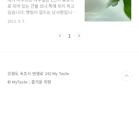
나무상자로 미니정원을 만들어서 바질
로 되어 있는 건물 코너 쪽에 위치 하고
이랑 쌈배추랑 루꼴라 등 푸른잎 채소들
있습니다. 햇빛이 잘드는 남서향입니
조금씩 심었습니다. 둥근 조선 호박...
다. 창가쪽에 회의실이 있는데 암막 블
2012. 5. 7.
노란 미니 토마토에요... 작년에 먹던 거
라인드를 해야 여름을 날정도로 햇빛이
에서 씨를 발라 말린 다음 올해 싹 틔워
강해 온실효과가 납니다. 그동안 허브
심었는데 잘 자랍니다. 미니오이... 원래
1
들을 키워 왔는데 올해는 채소를 좀 심
피클용 오이로 한 뼘 정도 컸을 때 따 먹
어 봤어요... 주말농장에 포인트 작물로
어야 하는데 잠깐 한눈 팔면 저렇게 미
딸기를 2주 샀는데 하나 심고 하나는 회
니오이스럽지 않게 자라 버린답니다.
사의 화분에 심었습니다. 꽃이 참 이쁘
그래도 맛은 정말 좋았어요... 옥수수 밑
죠... ^^ 하얀 딸기꽃이 귀엽고 앙증맞
의 빈자리에..
습니다. 꽃이 진 녀석들은 제법 딸기 태
강원도 속초시 번영로 242 My Taste
도 갖췄구요... 금요일에 물 듬뿍 주고
퇴근 한뒤 오늘 월요일에 출근하여 오전
© MyTaste ; 즐거운 취향
업무 처리하고 점심시간에 물주러 갔더
니만... 두둥~~~! 저기 튼실한 녀석이
이미 잎을 반쯤 아작을 내고 시커먼 응
아까지 싸고 있더군요... 아마도 배추흰
나비가 될 녀석인데..