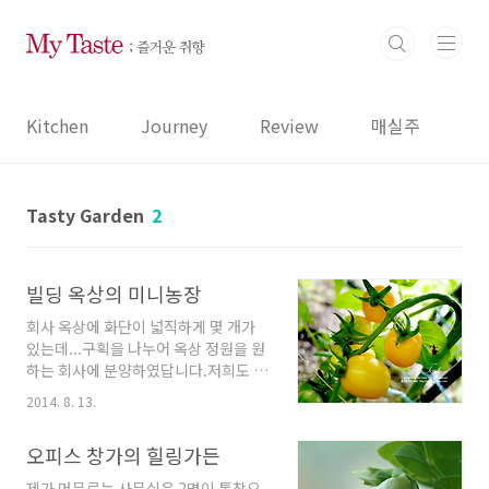
본문 바로가기
Kitchen
Journey
Review
매실주
Tasty Garden
2
빌딩 옥상의 미니농장
회사 옥상에 화단이 넓직하게 몇 개가
있는데...구획을 나누어 옥상 정원을 원
하는 회사에 분양하였답니다.저희도 얼
마 안되는 작은 평수의 한 구획을 분양
2014. 8. 13.
받아서 이것 저것 조금씩 심어 보았어
요...나름대로 주말 농장을 한 3년 했던
오피스 창가의 힐링가든
지라 그래도 다른 회사 보다 쬐끔 낫습
니다... ㅎㅎㅎ 분양 받은 구획 앞쪽에
제가 머무르는 사무실은 2면이 통창으