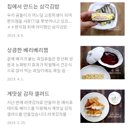
한복판에서 먹을 수 있는 진달래를 어디
부분은 제외하고 얇게 슬라이스 해줍니
집에서 만드는 삼각김밥
구할 수나 있어야죠.그래서 공주에서
다. 대추토마토와 청포도는 2~3mm
부업으로 농사 짓는 교수친구에게 부탁
우리 곰돌이가 어느덧 고등학생이 되어
두께의 원형으로 썰어주세요. 양상추는
을 했더니 산에 지천으로 피어있으니 따
편의점을 사랑(?)을 못벗어나고 있죠...
깨끗이 씻어 먹기 좋은 크기로 찢어 담
서 택배로 보내준다고 합니다.괜히 미
ㅎㅎ편의점 최애 아이템인 삼각김밥~
습니다. 준비된 재료를 모두 담고 마지
안한 생각에 조금만 보내라 했더니 정말
밖에서 먹다가 심지어 집에까지 사오기
막에 삶은 메추리알을 넣어 주..
2019. 4. 9.
조금만 보냈더라구요...ㅎ 택배 포장하
도 하는데... 한 번 먹어보니 밥은 너무
다가 먹어보니 맛있어서 그 와중에 좀
많고 그냥저냥한 맛이기에 집에서 만들
덜어서 쭈꾸미에 싸먹었대요...ㅋㅋㅋ
상큼한 베리베리잼
어 주기로 했습니다.요즘 마트에서 삼
쭈꾸미와 진달래의 조합은 좀~~ 뭐 하
각김밥 포장세트를 팔아서 내용물만 준
끝에 베리가 붙는 과일류들은 항산화 성
여간 도착한 택배박스 뜯어보니 플라스
비하면 쉽게 만들 수 있어요.그래서 스
분과 노화방지 효과가 탁월해서 건강식
틱 과일포장박스에 조신하게 넣어서 보
팸달걀 삼각김밥과 소고기 치즈 삼각김
으로 많이 먹는 과일이에요.제일 쉽게
냈답니다.보기만해도 예쁜 색에 기분
밥을 만들어 봅니다. [재료]쌀 3컵스팸
구할 수 있는 것이 딸기이고 그 외에 복
좋아졌어요. 행여 시들까 서둘러 준비
2019. 4. 1.
작은통 1개달걀 4개불고기용 소고기
분자나 슈퍼복분자라 불리우는 블랙베
해서 화..
500g슬라이스치즈 2장삼각김밥용 포
리... 그리고 크랜베리, 블루베리 등등이
장세트 16장 *소고기 양념 간장 2큰술
게맛살 감자 샐러드
있지요. 얼마 전에 양재동 하나로 마트
설탕 1큰술 후추 1 작은술 참기름 2큰
에 갔더니 국내산 복분자와 블랙베리가
지난 번에 러셋감자로 만들어 둔 매쉬포
술 통깨 1큰술 *밥양념 날치알 2큰술 참
있어서 잼을 만들려고 사왔답니다.잼을
테이토 베이스를 이용해서 게맛살 감자
기름 2큰술 통꺠 1큰술 소금 1작은술
응고 시키는 펙틴가루를 첨가해서 만들
샐러드를 만들었습니다.러셋감자를 삶
압력밥솥으로 먼저 김밥용 밥을 합니
면 설탕을 덜 넣고 오래 끓이지 않기 때
아서 소분한 뒤, 냉동시켜 놨다가 필요
다. 스팸은 삼각형 틀 안에 들..
2019. 3. 25.
문에 과일 본연의 향을 충분히 느낄 수
할 때 꺼내어 전자레인지에 8분만 돌리
있는 잼이 완성 됩니다. [재료]냉동복분
면 쉽게 매쉬포테이토를 만들 수 있거든