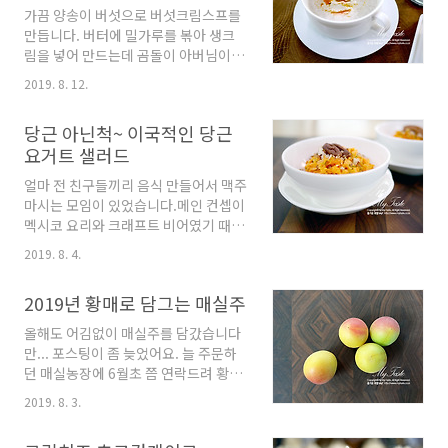
가니쉬는 로즈마리 줄기를 이용했습니
했어요. 유통기한이 임박했기에 부랴부
가끔 양송이 버섯으로 버섯크림스프를
다. 연말 파티 분위기가 딱 느껴지죠~
랴 털어넣고 쿠키를 만들어 봅니다. ^..
만듭니다. 버터에 밀가루를 볶아 생크
^^ 테이블에는 오이와 적양배추 피클,
림을 넣어 만드는데 곰돌이 아버님이 느
올리브절임, 직접 만든 타르타르 드레
끼한 걸 싫어하셔서 이번에는 버터와 생
싱을 미리 준비해 놨습니다. 웰컴칵테
2019. 8. 12.
크림을 빼고 우유를 넣어 만들어 봤어
일과 함께 제공된 참치샐러드 오이카나
요... 터키요리에서 스프를 초르바스라
페입니다. 가운데 씨를 파낸 오이에 참
당근 아닌척~ 이국적인 당근
고 하는데, 버터에 밀가루를 볶아 만드
치 샐러드를 넣고 토마토를 올려 준비해
요거트 샐러드
는 '루'를 사용하지 않고 우유에 달걀과
둔 다음 먹기 직전에 딜을 꽂아 장식해
밀가루를 넣고 잘 풀어서 만드는 만타초
서 서빙합니다. 스프는 러시아에서 많
얼마 전 친구들끼리 음식 만들어서 맥주
르바스(버섯스프)입니다. [재료] 양송
이 먹는 보르쉬로 준비했어요. 비트..
마시는 모임이 있었습니다.메인 컨셉이
이버섯 10개 양파 1개 물 1리터 우유
멕시코 요리와 크래프트 비어였기 때문
500ml 밀가루 20g 달걀 2개 올리브오
에 저도 나름 고심하다가 딜이 듬뿍 들
일 소금, 후추 *가니쉬 파슬리 잎 약간
2019. 8. 4.
어가는 당근샐러드를 만들었어요.당근
양송이슬라이스 버터 1큰술 고추페이
을 강판에 갈아서 살짝 볶기 때문에 다
스트 또는 고추가루 1작은술 신선한 양
2019년 황매로 담그는 매실주
들 당근인가 아닌가 하였답니다. ^^ [재
송이버섯은 키친타올로 잘 닦에 잘게 다
료]당근 4개생딜 6~7 줄기마늘 2쪽플
올해도 어김없이 매실주를 담갔습니다
져 주고 양송이가 좀 시들하면 겉에 껍
레인요거트 1Cup마요네즈 2큰술피칸
만... 포스팅이 좀 늦었어요. 늘 주문하
질을 벗겨 주세요. 이 중에 1개는 얇게
40g올리브오일소금 / 후추 먼저 당근
던 매실농장에 6월초 쯤 연락드려 황매
슬라이스해서 가니쉬용으로 ..
을 깨끗이 씻어 채칼로 밀어 주세요...사
예약을 해두었습니다. 긴 비가 오기전
2019. 8. 3.
이즈나 굵기는 원하는데로 가능합니다.
에 따서 보내 주신다고 했는데 6월 마지
소금 1작은 술을 넣어 뒤적여줍니다.
막 주에 받았습니다. 제가 가지고 있는
30분정도 절여서 물기를 꼭 짜주세요.