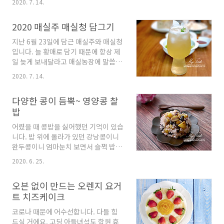
해동을 해줍니다. 그리고 와플팬에 버
2020. 7. 14.
데 모히또랑 다이키리를 마시려고 관광
터를 바르고 앞뒤로 구워 줬는데... 하다
객으로 미어 터진다고 합니다. 오늘은
보니 코팅 잘되있고 생지 자체가 워낙
2020 매실주 매실청 담그기
비도 오고 시국도 어수선하여 퇴근 전에
버터 베이스여서 굳이 버터칠 할 필요
혼돈주(?)로 다이키리 한 잔 말아보기로
지난 6월 23일에 담근 매실주와 매실청
없었어요. 앞의 것은 두개 붙여서 구웠
했습니다. 직접 짠 생라임주스와 모닌
입니다. 늘 황매로 담기 때문에 항상 제
고... 뒤에거는 너무 구워서 색이 진해졌
라임주스 두가지 버전. 모닌라임주스버
일 늦게 보내달라고 매실농장에 말씀드
네요...
전도 톡 쏘는 듯하지만 의외로 시원한
리곤 하는데 올해는 날씨 상황이 여의치
2020. 7. 14.
청량감이 있다. 라임 없을 때 대체가능
않다고 좀 일찍 보내주셨어요. 완전히
할 듯 합니다. 오늘 레시피는 클래식 다
익은 황매로 오면 너무 물러서 씨를 뺄
이키리로 블랜더에 갈지 않고 쉐이커를
다양한 콩이 듬뿍~ 영양콩 찰
수 없는데 올해는 단단한 아이들이 많아
사용했으며, 기타 과일 첨가 안하고 오
밥
씨를 빼고 매실청을 담갔습니다. 작년
직 라임만 가지고 만들었습니다. **🍸
매실주가 많이 남아서 올해는 8키로만
어렸을 때 콩밥을 싫어했던 기억이 있습
Recipe🥂** Bacardi Carta Blanca
시켰어요. 한 땀 한 땀 꼬다리 떼내기...
니다. 밥 위에 올라가 있던 강낭콩이니
2 oz Fres..
올해 매실도 넘 이쁘고 좋네요~ 깨끗이
완두콩이니 엄마눈치 보면서 슬쩍 밥그
씻어 소쿠리에 담아 하룻밤 물기를 말려
릇 앞쪽으로 숨겨 놓곤 했었는데... 아마
줍니다. 소독한 담금병에 매실주 담기.
2020. 6. 25.
도 생각했던 밥이라는 질감과 입 안에서
언제나처럼 10리터 담금주 병에 감초
느껴지는 다른 결의 퍽퍽함 때문이 아닐
40g과 매실 4키로씩 넣어 줍니다. 올해
오븐 없이 만드는 오렌지 요거
까 싶어요. 저뿐 아니라 제가 아는 아이
는 일곱단지 매실주를 담고 남은 매실로
트 치즈케이크
들은 콩밥을 대부분 싫어했지만, 자라
는 매실청을 만들었습니다. 미리 과육
면서 다양한 식감의 경험과 함께 콩도
이 많은 아이들로 골라 놨다가 매실 씨
코로나 때문에 어수선합니다. 다들 힘
자연스럽게 먹게 되는 것 같습니다. 물
빼는 도구로 ..
드실 거에요. 고딩 아들녀석도 학원 휴