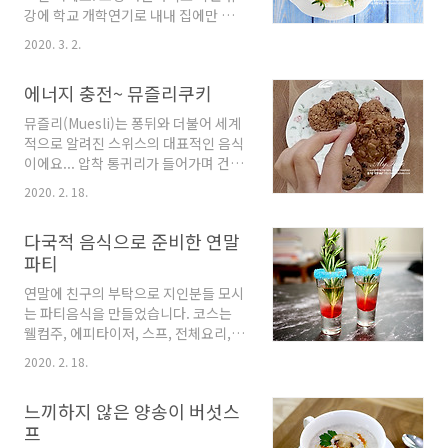
론 타고난 콩밭 매는 아가들(?)도 본 적
강에 학교 개학연기로 내내 집에만 있어
은 있지요... ㅎㅎ 요새는 국내산 콩 이
요. 덕분에 같이 밥먹는 시간이 많아져
외에도 다양한 종류의 콩들이 수입되던
2020. 3. 2.
서 반찬이니 간식이니 더 신경쓰입니
데, 뭐 다이어트에 좋다, 항산화 성분이
다. 간만에 아들이 좋아하는 치즈케이
있다는 등... 뜬금 없는 건강보조식품처
에너지 충전~ 뮤즐리쿠키
크 만들어 봅니다. 오븐에 굽지않고 그
럼 포장되기도 하지만 어쨌든 선택의 여
릭요거트와 화이트초콜릿을 크림치즈
뮤즐리(Muesli)는 퐁뒤와 더불어 세계
지도 많아지고 맛도 괜찮은 편입니다.
와 섞어 굳히면 되는 간단한 공정이에
적으로 알려진 스위스의 대표적인 음식
대보름에 먹던 찰밥을 각종 콩과 밤, 은
요. 케이크의 바탕은 시판하는 다이제
이에요... 압착 통귀리가 들어가며 건과
행 등을 넣어 가끔..
스티브 크래커를 부수어 사용합니다.
일, 견과류 등이 더해집니다. 시리얼처
2020. 2. 18.
[재료] 22cm 스프링폼 팬 1개 분량 크
럼 우유에 말아먹기도 하지만 요구르트
림치즈 400g 그릭요거트 500g 화이트
나 아이스크림 등의 토핑으로도 얹어 먹
초콜릿 150g 슈가파우더 40g 다이제
다국적 음식으로 준비한 연말
기도 합니다. 일반 시리얼과 다른 점은
스티브 크래커 200g 무염버터 60g 오
파티
통곡물(주로 귀리)을 그대로 사용해서
렌지 1개 꿀 3T 딸기(장식용) 먼저 그릭
식이섬유가 매우 풍부하고 비타민 B군
연말에 친구의 부탁으로 지인분들 모시
요거트를 준비해야 하는데... 마트에 파
과 철분 함량이 높습니다. 그래놀라와
는 파티음식을 만들었습니다. 코스는
는 것을 사용해도 되지만 요거트를 항상
비슷한데, 시럽이나 오일을 첨가해 굽
웰컴주, 에피타이저, 스프, 전체요리, 메
만들어 먹기 때문에 수제요거트를..
는 그래놀라와 달리 굽지 않은 통곡을
인요리, 과일, 아이스크림... 이런 순이
사용하기 때문에 우유에 말아먹을 때 좀
2020. 2. 18.
었죠. 먼저 작년에 담가 두었던 매실주
더 불려서 먹어야 부드럽습니다. 열량
를 이용한 웰컴칵테일이랍니다. 입술이
이나 당성분을 따지자면 뮤줄리가 건강
느끼하지 않은 양송이 버섯스
닿는 림(Rim) 부분에 설탕을 묻히고 매
식이겠죠... 어제 식재료 정리하는데 선
프
실주와 그라나딘 시럽을 칵테일했어요.
반 구석에 숨어있던 뮤즐리 한봉을 발견