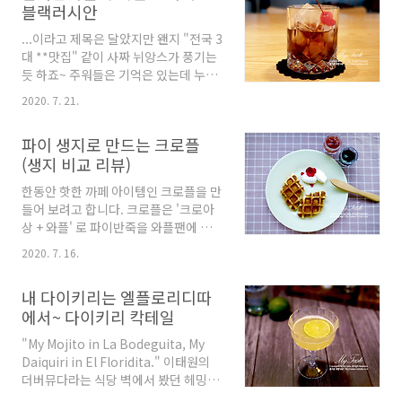
블랙러시안
갔었는데 서울 양양 고속도로가 생기면
서 더 자주 다니게 되었다. 그렇게 속초
...이라고 제목은 달았지만 왠지 "전국 3
를 기점으로 여기 저기 다니다 보니 속
대 **맛집" 같이 사짜 뉘앙스가 풍기는
초 지리도 눈에 익고 아는 곳도 많아지
듯 하죠~ 주워들은 기억은 있는데 누가
면서 속초는 더이상 낯선 휴양도시가 아
조사해서 통계를 낸건지... 일단 우리집
닌 친근한 동네가 되어갔다.그러다가
2020. 7. 21.
에 사는 한국 남자는 별로 안좋아합니
영랑호 앞에 작고 예쁜 두 동짜리 집을
다. ㅋㅋ 저도 클래식 스타일은 넘 독해
구하게 됐고... 그렇게 키를 받아들고 고
파이 생지로 만드는 크로플
서 오늘은 칼루아 양을 늘리고 얼음에
3 수험생 아들의 짧은 여름방학동안 수
(생지 비교 리뷰)
좀 많이 희석해서 마셔보니... 음~ 좋은
양이나 시킬 겸 데리고 도착한 첫날 밤,
데요~ 칼루아와 보드카만 있으면 되는
한 2년 정도 비어있던 곳이어서 오죽할
한동안 핫한 까페 아이템인 크로플을 만
칵테일이라 쉽게 만들 수 있어서 사람들
까~~ 우선 여기저기 청..
들어 보려고 합니다. 크로플은 '크로아
이 애정하나봅니다. 이 칵테일은 1949
상 + 와플' 로 파이반죽을 와플팬에 구
년 벨기에 브뤼셀에서 첨 만들어졌다는
운 거에요. 바삭하고 버터향 그윽한 것
데 보드카가 들어가는거 이외에는 러시
2020. 7. 16.
이 딱 까페 아이템이죠. 요즘 워낙 냉동
아와 아무 상관 없다는거~ (앱솔루트도
생지가 잘나와서 직접 파이반죽을 접는
스웨덴에서 만들고 스미노프도 지금은
내 다이키리는 엘플로리디따
수고를 할 필요가 없었어요. 쓱 새벽 배
미국국적회사가 만듭니다.) 보통 보드
에서~ 다이키리 칵테일
송으로 CJ 고메베이커리의 크로아상 생
카 1, 칼루아 0.5의 비율로 만들지만 취
지를 구매했습니다. 총 중량은 330g,
향에 따라 비율을 조정합니다. 난 1:1~!
"My Mojito in La Bodeguita, My
미니크로아상이라 11개 들어 있었고 가
**🍸Rec..
Daiquiri in El Floridita." 이태원의
격은 6,980원. 30g 개당 635원(1g 21
더버뮤다라는 식당 벽에서 봤던 헤밍웨
원) 꼴이네요. 먼저 생지를 실온에 두어
이의 말씀이죠~ 둘 다 쿠바 술집 이름인