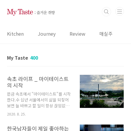
본문 바로가기
Kitchen
Journey
Review
매실주
My Taste
400
속초 라이프 _ 마이테이스트
의 시작
뜬금 속초에서 "마이테이스트"를 시작
한다.수 십년 서울에서의 삶을 되짚어
보면 늘 바쁘고 할 일이 항상 끊임없이
대기 중...미친 바쁨이 일상이 나날을 보
2020. 8. 25.
내다가 비행기 타는 거 부담스러워 하시
는 남편 덕에 동해안으로 가끔씩 바람
한국남자들이 제일 좋아하는
쐬러 가면 주로 설악산이 있는 속초에