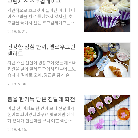
크림치즈 초코컵케이크
담금주 병이 모두 10개라 10키로 짜리
팬에 올리브기름을 두르고 다진 마늘을
4박스를 주문하였습니다. [재료] 10리
개인적으로 초코렛이 들어간 빵이나 아
넣어 볶아 줍니다. 마늘이 웬만큼 익으
터 담금주병 10개 분량 황매실 40키로
이스크림을 별로 좋아하지 않지만, 초
면 물기 제거한 당근을 넣어 약한불에서
20도 소주 60리터(1.8리터 33병) 감초
코칩을 녹여서 만든 초코컵케이크는 크
볶아줍니다. 이때 중요한 팁은 너무 익
400g 박스를 열어보니 매실이 너무 이
림치즈아이싱을 얹으면 서로 잘 어울려
히지 않는거에요... 살짝 ..
2019. 6. 21.
쁘게 잘 익었고 향이 장난 아니었습니
서 가끔 만들어보는 아이템입니다.버터
다. 작년에도 매실이 아주 좋았었는데
크림보다 크림치즈 아이싱이 레몬제스
올해 매실도 상태가 아주 좋네요. 특히
건강한 점심 한끼, 옐로우그린
트를 넣어주면 상큼한 맛이 나면서 더
향이 너무 좋았어요. 이쑤시게로 꼭지
샐러드
맛이 있네요. 짤주머니에 넣어 아이싱
를 한땀한땀 따고 있는데... 곰돌이 아버
할때도 모양이 더 예쁘게 나옵니다. 조
지난 주말 점심에 냉장고에 있는 채소와
님께서 두꺼운 손으로 마지막 박스를 처
만간 플라워케이크를 만들 예정인데 크
과일을 털어 샐러드 한접시 만들어 보았
리해 주십니다... ㅎㅎ 향이 너무 달콤해
림치즈 아이싱으로 만들어 봐야겠어요.
습니다.필러로 오이, 당근을 얇게 슬라
서 먹어도..
컵케이크에 들어가는 초코렛은 청크를
이스 해서 샐러드를 만들어 보니 식감이
사용해야지만 있는 초코칩이 많아서 재
2019. 5. 30.
새롭네요.간단하게 만들었지만 크로아
고정리 차원으로 걍 녹여서 사용했습니
상 한개와 요거트까지 곁들여 근사한 한
다. [재료]버터 500g초코렛 350g설탕
봄을 한가득 담은 진달래 화전
끼 식사가 되었습니다. [재료]당근 1/2
500g달걀 9개바닐라에센스 3작은술
오이 1/2청포도 10알노랑대추토마토
며칠 전, 아파트 한 켠에 보니 진달래가
박력분 500g베이킹파우더 15g다진 아
10개양상추삶은 메추리알 10알시판용
한아름 피어있더라구요.벚꽃에만 심취
몬드 350g *크림치즈 아이싱크림치즈
검은깨 드레싱 당근을 4~5cm 길이로
해 있다가 진달래를 보니 예쁜 색감에
300g버터 100g바닐라에센스 2작은술
자른 다음 감자껍질 깎는 필러로 밀어서
한 눈에 혹했답니다~간만에 진달래화
슈가파우더..
2019. 4. 15.
얇게 슬라이스 해줍니다. 오이도 겉 부
전 한 번 부쳐볼까 했는데... ㅎㅎ 서울
분을 돌려가면서 필러로 밀어 가운데 씨