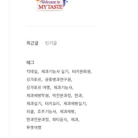
최근글
인기글
태그
칵테일
제과기능사 실기
터키문화원
싱가포르
궁중병과연구원
싱가포르 여행
제과기능사
제과제빵학원
떡전문과정
한과
제과실기
터키요리
제과제빵실기
피클
조주기능사
제과제빵
한과전문과정
파티음식
제과
푸켓여행