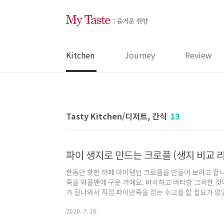
본문 바로가기
Kitchen
Journey
Review
Tasty Kitchen/디저트, 간식
13
파이 생지로 만드는 크로플 (생지 비교 
한동안 핫한 까페 아이템인 크로플을 만들어 보려고 합니다
죽을 와플팬에 구운 거에요. 바삭하고 버터향 그윽한 것
가 잘나와서 직접 파이반죽을 접는 수고를 할 필요가 없
의 크로아상 생지를 구매했습니다. 총 중량은 330g, 
2020. 7. 16.
6,980원. 30g 개당 635원(1g 21원) 꼴이네요. 
와플팬에 버터를 바르고 앞뒤로 구워 줬는데... 하다보니