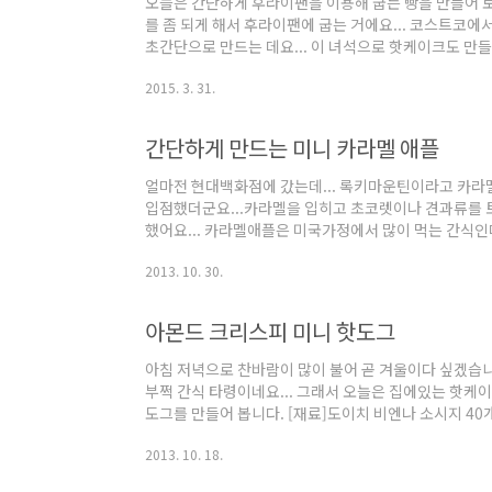
오늘은 간단하게 후라이팬을 이용해 굽는 빵을 만들어 
를 좀 되게 해서 후라이팬에 굽는 거에요... 코스트코에
초간단으로 만드는 데요... 이 녀석으로 핫케이크도 만
고 두루두루 열심히 쓰지만 웬지 줄지 않는 것처럼 많이 
2015. 3. 31.
300g우유(또는 물) 100g크랜베리 다진 것 50g구운 
체에 한번 쳐서 분량의 우유를 넣고 젓가락으로 섞어줍니
어주세요.보통의 핫케이크를 만들 때보다 훨씬 되직하게
간단하게 만드는 미니 카라멜 애플
믹스의 종류에 따라 약간 조정하셔..
얼마전 현대백화점에 갔는데... 록키마운틴이라고 카라
입점했더군요...카라멜을 입히고 초코렛이나 견과류를 토
했어요... 카라멜애플은 미국가정에서 많이 먹는 간식
게 만들어 보도록 하겠습니다.ㅋㅋ 곰돌이가 입이 귀에 걸렸
2013. 10. 30.
판용 밀크캬라멜 30개우유 2큰술슬라이스 아몬드 반
라고 아주 귀여운 사과가 나옵니다. 약간 퍼석이면서 단
지만 요 미니애플을 이용해서 캬라멜 애플을 만들도록 할
아몬드 크리스피 미니 핫도그
고 아래 부분을 사진처럼 칼로 살짝 도려내 줍니다..
아침 저녁으로 찬바람이 많이 불어 곧 겨울이다 싶겠습
부쩍 간식 타령이네요... 그래서 오늘은 집에있는 핫케
도그를 만들어 봅니다. [재료]도이치 비엔나 소시지 40개
슬라이스 아몬드 2컵 마트에 갔더니 새로 나온 비엔나
2013. 10. 18.
려고 집어 왔답니다.소시지가 탱글탱글하니 맛있네요...
그리고 핫케이크 믹스 가루를 골고루 잘 묻혀줘요... 