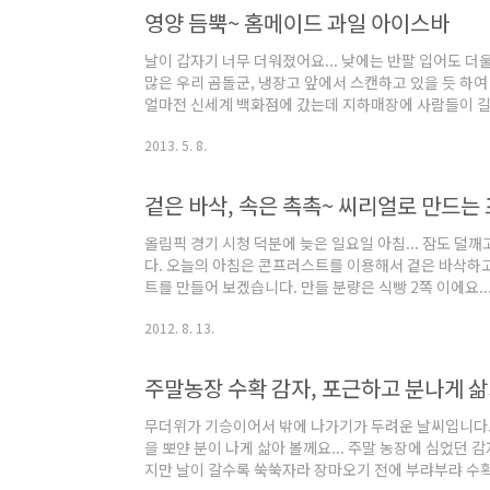
서 간편하게 사용하기로 했어요... ^^;; 소시지에 가루
영양 듬뿍~ 홈메이드 과일 아이스바
나 찬 우유를 넣고 젓가락으로 저어..
날이 갑자기 너무 더워졌어요... 낮에는 반팔 입어도 더
많은 우리 곰돌군, 냉장고 앞에서 스캔하고 있을 듯 하여
얼마전 신세계 백화점에 갔는데 지하매장에 사람들이 길
이스바를 팔고 있었어요... 과일이 듬뿍 들어간 아이스 
2013. 5. 8.
싸다 생각했었죠...집에서 만들어 보면 될 것 같아서 전
준비했습니다. 먼저 딸기, 키위, 바나나, 적포도, 청포
이스바 케이스 안에 자리를 잡아 줍니다. 키위가 동그란 
겉은 바삭, 속은 촉촉~ 씨리얼로 만드
안에 과일을 모양 잡..
올림픽 경기 시청 덕분에 늦은 일요일 아침... 잠도 덜
다. 오늘의 아침은 콘프러스트를 이용해서 겉은 바삭하고
트를 만들어 보겠습니다. 만들 분량은 식빵 2쪽 이에요..
백에 넣고 손으로 잘게 부숴 줍니다. 달걀 1개에 우유 2T(Ta
2012. 8. 13.
니다. 여기에 소금간 약간 하구요... 설탕은 안넣어도 됩
빵은 통곡물 식빵으로 준비했구요... 빵을 달걀물에 적
러 묻혀 줍니다. 이때 빵을 달걀물에 너무 오래 적시면 안
주말농장 수확 감자, 포근하고 분나게 
에 오일..
무더위가 기승이어서 밖에 나가기가 두려운 날씨입니다.
을 뽀얀 분이 나게 삶아 볼께요... 주말 농장에 심었던
지만 날이 갈수록 쑥쑥자라 장마오기 전에 부랴부랴 수확을