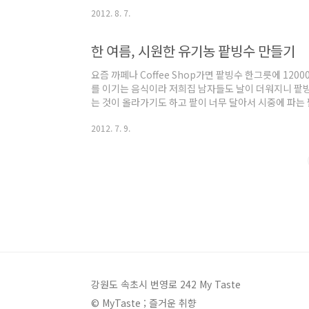
만 옆에 보이는 종이 박스로 한박스나 나왔답니다. ^^ 
2012. 8. 7.
감자 중에 아기 주먹만한 사이즈로 몇 개 골라 껍질까지 
러로 껍질 벗기고 나중에 과도로 덜 벗겨진 부분이나 까
도려 냅니다. 감자가 잠기만큼 물을 붓고 소금을 1t정
한 여름, 시원한 유기농 팥빙수 만들기
스 웍에 뚜껑까지 있어 좀 더 빨리..
요즘 까페나 Coffee Shop가면 팥빙수 한그릇에 120
를 이기는 음식이라 저희집 남자들도 날이 더워지니 팥빙수
는 것이 올라가기도 하고 팥이 너무 달아서 시중에 파는
전에 팥빙수 기계와 세트를 구매하여 한철 집에서 열심히
2012. 7. 9.
수동이나 전동이나 한철 지나면 날이 무디어져 그 다음해
뒤 깨닫게 되었죠... 그뒤로는 절대 집에서 안해 먹었구
신 유기농 팥과 유기농 설탕으로 팥토핑을 만들고 유기
다. 인터넷 검색해 보니 팥..
강원도 속초시 번영로 242 My Taste
© MyTaste ; 즐거운 취향