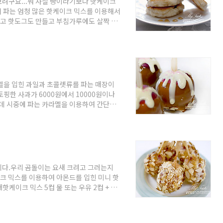
보려구요...뭐 사실 빵이라기보다 핫케이크
서 파는 엄청 많은 핫케이크 믹스를 이용해서
들고 핫도그도 만들고 부침가루에도 살짝 섞
들었죠...ㅋㅋ [재료]핫케이크 믹스가루
호두 다진 것 50g 먼저 핫케이크 믹스가루를
다. 가루가 보이지 않을 정도로만 살살 섞
 반죽합니다. 우유나 물의 농도는 핫케이크
멜을 입힌 과일과 초콜렛류를 파는 매장이
핑한 사과가 6000원에서 10000원이나
인데 시중에 파는 카라멜을 이용하여 간단하
습니다 ~ ^^;; [재료]미니사과 15개시
컵화이트 밀크커버춰 요즘 마트에 미니애플이
맛이 많이 나는 사과랍니다.큰 사과도 맛있
께요~ 미니 사과를 깨끗이 씻어서 꼭지 따
니다.우리 곰돌이는 요새 크려고 그러는지
이크 믹스를 이용하여 아몬드를 입힌 미니 핫
핫케이크 믹스 5컵 물 또는 우유 2컵 + @
 소시지를 시식하기에 먹어보고 핫도그 만들
 먼저 꽂이에 소시지를 하나씩 끼워줍니다.
코스트코에서 산 대용량 핫케이크 믹스가 있어