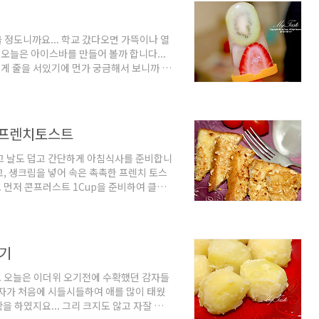
를 다 묻혔으면 남은 핫케이크 믹스에 찬물이
울 정도니까요... 학교 갔다오면 가뜩이나 열
 오늘은 아이스바를 만들어 볼까 합니다...
게 줄을 서있기에 먼가 궁금해서 보니까 아
바였는데... 가격이 하나에 몇 천원씩해서 비
에 쓰던 아이스바 케이스 찾고 과일과 펀치를
도를 깨끗이 씻어 슬라이스 합니다. 그리고 아
모양이라 끝부분에 밀어 넣으면 이뻐요...
는 프렌치토스트
깨고 날도 덥고 간단하게 아침식사를 준비합니
, 생크림을 넣어 속은 촉촉한 프렌치 토스
. 먼저 콘프러스트 1Cup을 준비하여 클린
ble Spoon) 생크림 1T... 잘 섞어 줍
니다. 콘프러스트가 단맛이 있으니까요...
시고 잘게 부순 콘프러스트를 앞뒤로 살짝 눌
됩니다. 빵 찢어져요... ^^ 달군 후라이팬
삶기
 오늘은 이더위 오기전에 수확했던 감자들
 감자가 처음에 시들시들하여 애를 많이 태웠
 하였지요... 그리 크지도 않고 자잘 하지