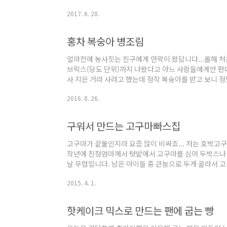
맛으로 먹어보려고 해요.라임시럽을 만들어 수박과 같이 
2017. 6. 28.
료]수박 1/4라임 1개설탕 30g애플민트잎 1줄기 먼저
다.제스트 만드는 도구인데요... 레몬이나 오렌지 껍질
없으면 그냥 강판에 갈거나 얇게 껍질을 벗겨 잘게 채썰
홍차 복숭아 병조림
쉽게 만들수 있죠... 껍질을 벗겨낸..
얼마전에 농사짓는 친구에게 연락이 왔답니다...올해 처
브릭스(당도 단위)까지 나왔다고 아느 사람들에게만 판다
사 지은 거라 사려고 했는데 정작 복숭아를 받고 보니 정
있게 먹는 법도 넣어주고...ㅎㅎ 아마도 지금은 복숭아가 
2016. 8. 26.
고 싶으시면 이분에게~ 모양도 너무 탐스럽고 이뻐요~~
으로 추가 두박스 더 주문했는데... 쨈용으로 온 것도 
래서 상한 부분 도려내고 복숭아 병조림을 만들기로 했습
구워서 만드는 고구마빠스칩
시 똑바로 세워 놓음 병 속까지 완..
고구마가 끝물인지라 요즘 많이 비싸죠... 저는 호박
작년에 친정엄마께서 텃밭에서 고구마를 심어 두박스나 
날 무렵입니다. 남은 아이들 중 큰놈으로 두개 골라서 
만들어 보려구요~친구집에 놀러 갔더니 고구마를 얇게 
2015. 4. 1.
더라구요... [재료]고구마 2개식용유 1큰술설탕 1큰술 먼
게 썰어요... 그리고 기름을 두르지 않은 팬에서 노릇노릇
약불에서 젓가락으로 뒤집어 가며 구워줍니다. 이렇게 
핫케이크 믹스로 만드는 팬에 굽는 빵
답니다~ 후라이팬에 식용유와 설탕을 넣..