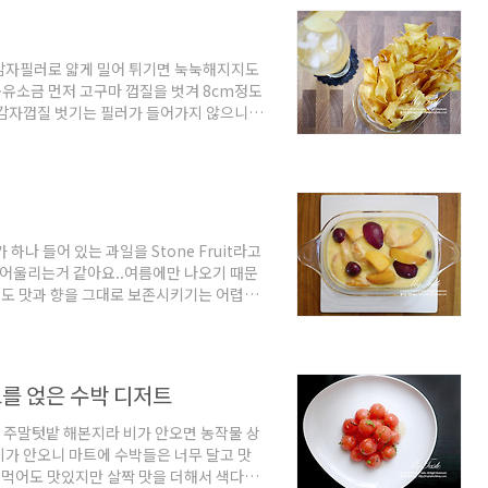
여서 구웠고... 뒤에거는 너무 구워서 색이
감자필러로 얇게 밀어 튀기면 눅눅해지지도
용유소금 먼저 고구마 껍질을 벗겨 8cm정도
 감자껍질 벗기는 필러가 들어가지 않으니
게 슬라이스 한 고구마를 물에 씻어 전분기를
를 제거해 튀기면 되죠... 튀길 때 너무 많
을 정도로 넣고 중간 불정도에서 튀겨줘야
 때, 튀김냄비를 불에서 내리고 튀겨진 고
하나 들어 있는 과일을 Stone Fruit라고
 안어울리는거 같아요..여름에만 나오기 때문
도 맛과 향을 그대로 보존시키기는 어렵죠.
오늘은 달콤한 크림을 만들어서 스톤푸르츠
복숭아, 체리 등 다섯가지 핵과일을 가지고
자두, 복숭아, 천도복숭아, 체리 등 핵과일
1t 과일들은 껍질채 사용하기 때문에 깨끗이
를 얹은 수박 디저트
고 주말텃밭 해본지라 비가 안오면 농작물 상
가 안오니 마트에 수박들은 너무 달고 맛
냥 먹어도 맛있지만 살짝 맛을 더해서 색다른