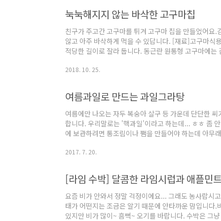
스여서 굳이 버터칠 할 필요 없었어요. 앞의 것은 두개 붙
눅눅해지지 않는 바삭한 고구마칩
진해졌네요...
친구가 주고간 고구마를 튀겨 고구마 칩을 만들었어요.
않고 아주 바삭하게 먹을 수 있답니다. [재료]고구마식
적당한 길이로 잘라 둡니다. 동근란 원통형 고구마에는
세로로 길게 반을 자라 좁은 면 쪽부터 밀어 줍니다. 얇
2018. 10. 25.
빼고 소금물에 담가 놓습니다.10분정도 살짝 절인 뒤 물기
은 양을 넣으면 눅눅해져서 안됩니다. 서로 겹쳐지지 않
합니다.고구마의 색상이 밝고 연한 갈색으로 바뀌려고 할
여름과일로 만드는 과일그라탕
구마를 건져 올립니다.이시간 동안 여..
여름에만 나오는 자두 복숭아 살구 등 가운데 단단한 씨가 
합니다. 우리말로는 '핵과일'이라고 하는데... ㅎㅎ 좀
에 보관하려면 통조림이나 쨈을 만들어야 하는데 아무래
그래서 여름에 제철로 나올 때 실컷 먹어두는 걸로~~ 
2017. 7. 20.
모듬 그라탕을 만들어 봅니다.살구, 자두, 복숭아, 천도
만드는 디저트에요. [재료] 미니그라탕기 2개 분량살구, 
류생크림 300ml달걀 노른자 4개설탕 100g코앵트로 
[라임 수박] 달콤한 라임시럽과 애플민트
씻어 물기를 잘 닦아 ..
요즘 비가 안와서 정말 걱정이에요... 그래도 농사랍시
태가 어떤지는 조금은 알기 때문에 안타까운 맘입니다.비
있지만 비가 많이~ 흠뻑~ 오기를 바랍니다. 수박은 그