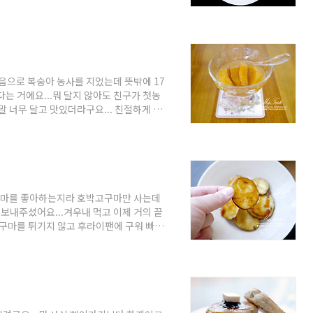
먹으면 상큼하고 향이 아주 좋거든요~ [재
 라임으로 껍질을 갈은 제스트와 즙을 만듭니
로 제스트 만들 때도 사용합니다.이 도구가
면 됩니다. 이걸로 만들면 좀 모양이 예쁘고
음으로 복숭아 농사를 지었는데 뜻밖에 17
는 거에요...뭐 달지 않아도 친구가 첫농
말 너무 달고 맛있더라구요... 친절하게 맛
동이 낫을 듯 싶지만... 내년에 혹시 구매하
 복숭아 향이 듬뿍 느껴지는 달달함~ 쨈용
너무 맛있고 커서 쨈만들기가 아까웠어요...그
니다.일단 병 소독해서 뒤집어 놨다가 다
고구마를 좋아하는지라 호박고구마만 사는데
보내주셨어요...겨우내 먹고 이제 거의 끝
고구마를 튀기지 않고 후라이팬에 구워 빠스
썰어서 후라이팬에 구워 주는데 은근 맛있
저 고구마를 0.3~0.5Cm 정도 두께로 얇
 구워 줍니다.너무 센불에서 구우면 타요...
구운 고구마만 구어도 심심풀이 먹거리는 된