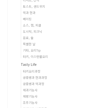
디저트, 간식
토스트, 샌드위치
떡과 한과
베이킹
소스, 잼, 피클
도시락, 피크닉
음료, 술
특별한 날
기타, 요리Tip
터키, 이스탄불요리
Tasty Life
터키요리과정
궁중병과 한과과정
궁중병과 떡과정
제과기능사
제빵기능사
조주기능사