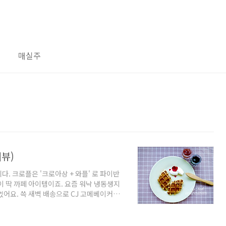
매실주
리뷰)
. 크로플은 '크로아상 + 와플' 로 파이반
이 딱 까페 아이템이죠. 요즘 워낙 냉동생지
었어요. 쓱 새벽 배송으로 CJ 고메베이커리
미니크로아상이라 11개 들어 있었고 가격은
먼저 생지를 실온에 두어 해동을 해줍니다. 그리고
 코팅 잘되있고 생지 자체가 워낙 버터 베이