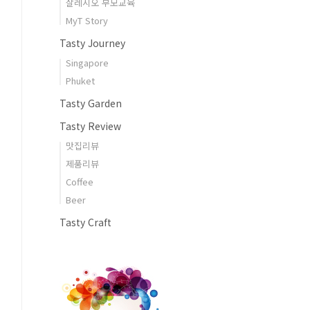
살레시오 부모교육
MyT Story
Tasty Journey
Singapore
Phuket
Tasty Garden
Tasty Review
맛집리뷰
제품리뷰
Coffee
Beer
Tasty Craft